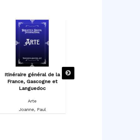
Itinéraire général de la
Itinéraire descriptif,
France, Gascogne et
historique et artistique de
Languedoc
l’Espagne et du Portugal
Arte
Arte
Joanne, Paul
Germond de Lavigne, Alfred