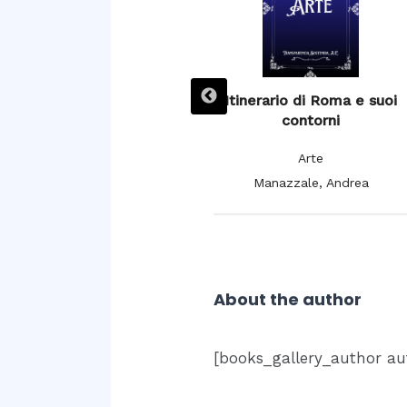
L’ Espagne pittoresque,
Itinerario di Roma e suoi
artistique et monumentale,
contorni
moeurs, usages et
Arte
costumes
Manazzale, Andrea
Arte
De Cuendias, Manuel; De
Féréal, V.
About the author
[books_gallery_author au