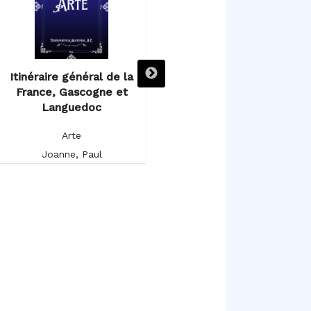
Itinéraire général de la
Itinéraire descriptif,
France, Gascogne et
historique et artistique de
Languedoc
l’Espagne et du Portugal
Arte
Arte
Joanne, Paul
Germond de Lavigne, Alfred