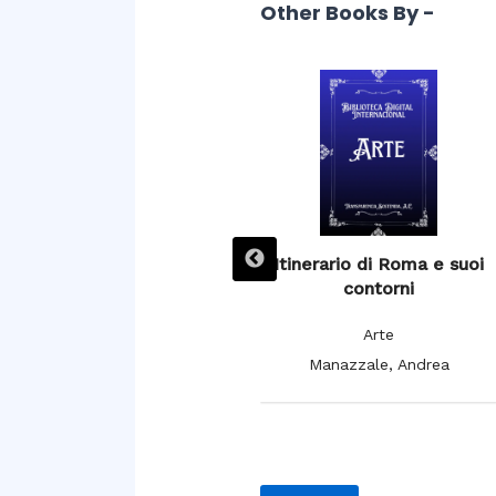
Other Books By -
L’ Espagne pittoresque,
Itinerario di Roma e suoi
artistique et monumentale,
contorni
moeurs, usages et
Arte
costumes
Manazzale, Andrea
Arte
De Cuendias, Manuel; De
Féréal, V.