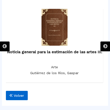
V.
Noticia general para la estimación de las artes III.
No
Arte
Gutiérrez de los Ríos, Gaspar
Volver