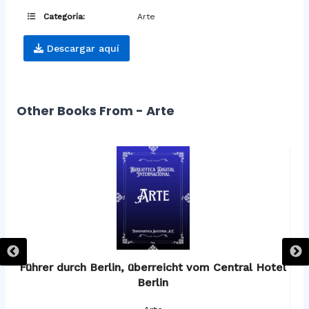
Categoría:
Arte
Descargar aquí
Other Books From - Arte
os
Führer durch Berlin, überreicht vom Central Hotel
F
Berlin