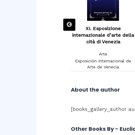
XIIIe Exposition de
XI. Esposizione
Burdeaux 1895
internazionale d’arte della
cità di Venezia
Arte
Arte
Chambon, Charles
Exposición Internacional de
Arte de Venecia
About the author
[books_gallery_author au
Other Books By - Eucli