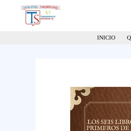
Ir
al
contenido
INICIO
Q