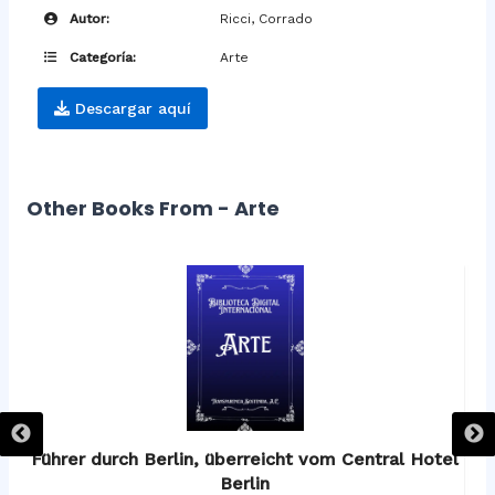
Autor:
Ricci, Corrado
Categoría:
Arte
Descargar aquí
Other Books From - Arte
os
Führer durch Berlin, überreicht vom Central Hotel
F
Berlin