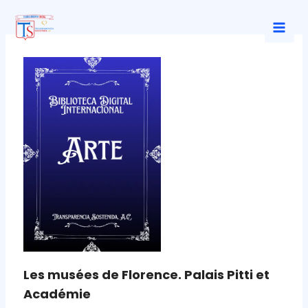
Ir
al
Mai
contenido
Men
Les musées de Florence. Palais Pitti et
Académie