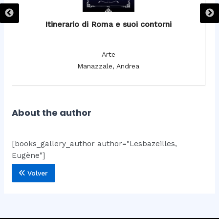
Itinerario di Roma e suoi contorni
It
Arte
Manazzale, Andrea
About the author
[books_gallery_author author="Lesbazeilles,
Eugène"]
Volver