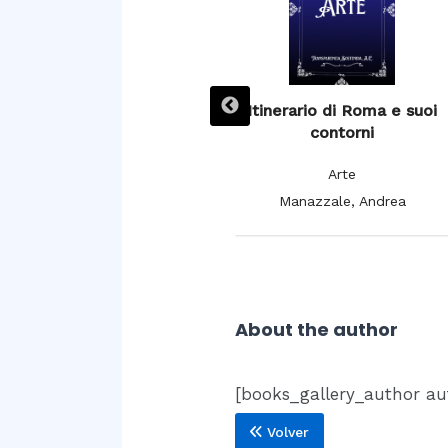
L’ Espagne pittoresque,
Itinerario di Roma e suoi
artistique et monumentale,
contorni
moeurs, usages et
Arte
costumes
Manazzale, Andrea
Arte
De Cuendias, Manuel; De
Féréal, V.
About the author
[books_gallery_author au
Volver