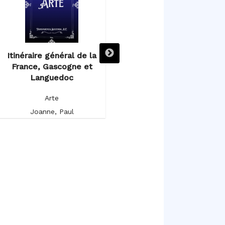
Itinéraire général de la
Itinéraire descriptif,
France, Gascogne et
historique et artistique de
Languedoc
l’Espagne et du Portugal
Arte
Arte
Joanne, Paul
Germond de Lavigne, Alfred