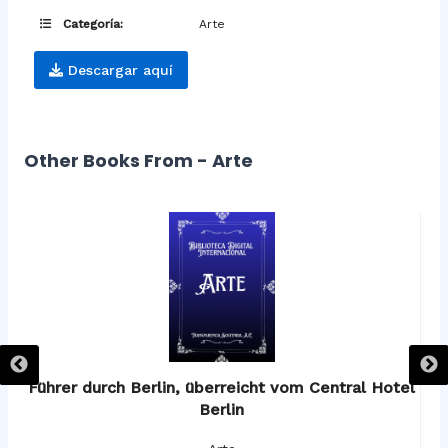
Categoría:
Arte
Descargar aquí
Other Books From - Arte
os
Führer durch Berlin, überreicht vom Central Hotel
F
Berlin