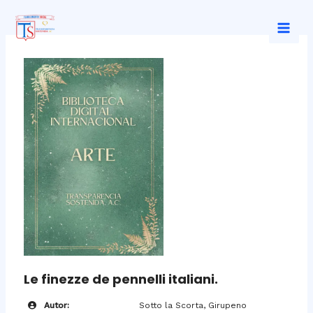
Ir
al
Mai
contenido
Men
Le finezze de pennelli italiani.
Autor:
Sotto la Scorta, Girupeno