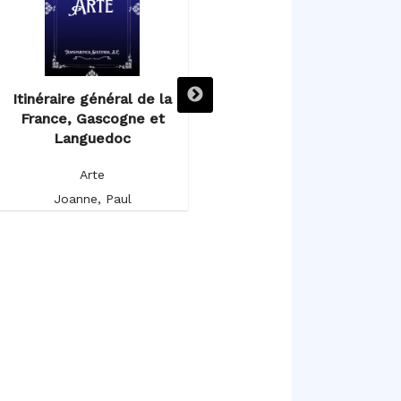
Itinéraire général de la
Itinéraire descriptif,
France, Gascogne et
historique et artistique de
Languedoc
l’Espagne et du Portugal
Arte
Arte
Joanne, Paul
Germond de Lavigne, Alfred