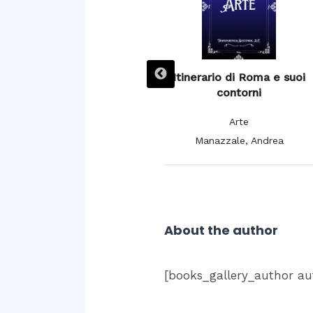
L’ Espagne pittoresque,
Itinerario di Roma e suoi
artistique et monumentale,
contorni
moeurs, usages et
Arte
costumes
Manazzale, Andrea
Arte
De Cuendias, Manuel; De
Féréal, V.
About the author
[books_gallery_author au