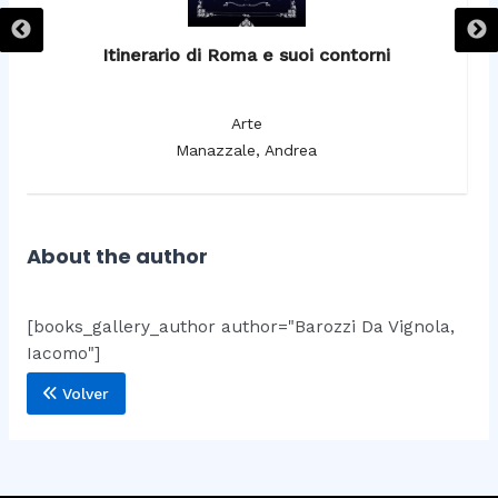
Itinerario di Roma e suoi contorni
It
Arte
Manazzale, Andrea
About the author
[books_gallery_author author="Barozzi Da Vignola,
Iacomo"]
Volver