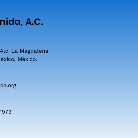
ida, A.C.
 Alc. La Magdalena
éxico, México.
da.org
7973