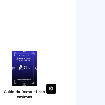
Guide de Rome et ses
Guida per osservare con
environs
metodo le rarità e
bellezze della città di