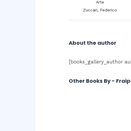
Arte
Arte
Herbert, Mary Elisabeth, Lady
Zuccari, Federico
About the author
[books_gallery_author aut
Other Books By - Fraip