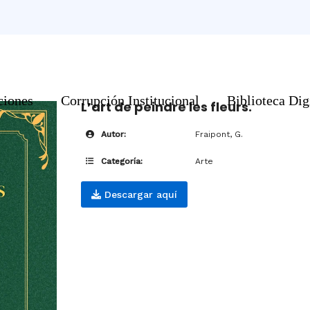
ciones
Corrupción Institucional
Biblioteca Dig
L’art de peindre les fleurs.
Autor:
Fraipont, G.
Categoría:
Arte
Descargar aquí