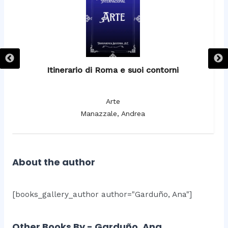
Itinerario di Roma e suoi contorni
It
Arte
Manazzale, Andrea
About the author
[books_gallery_author author="Garduño, Ana"]
Other Books By - Garduño, Ana