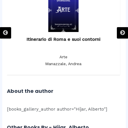
Itinerario di Roma e suoi contorni
It
Arte
Manazzale, Andrea
About the author
[books_gallery_author author="Híjar, Alberto"]
Other Books By - Híjar, Alberto