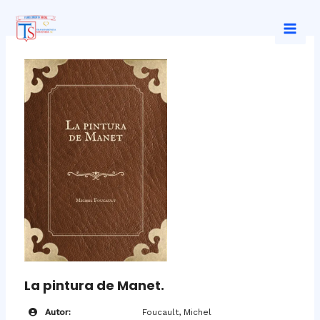
Ir
al
Mai
contenido
Men
La pintura de Manet.
Autor:
Foucault, Michel