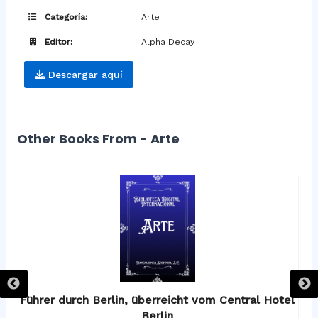
Categoría:
Arte
Editor:
Alpha Decay
Descargar aquí
Other Books From - Arte
os
Führer durch Berlin, überreicht vom Central Hotel
F
Berlin