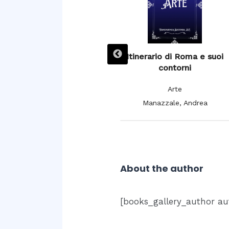
L’ Espagne pittoresque,
Itinerario di Roma e suoi
artistique et monumentale,
contorni
moeurs, usages et
Arte
costumes
Manazzale, Andrea
Arte
De Cuendias, Manuel; De
Féréal, V.
About the author
[books_gallery_author au