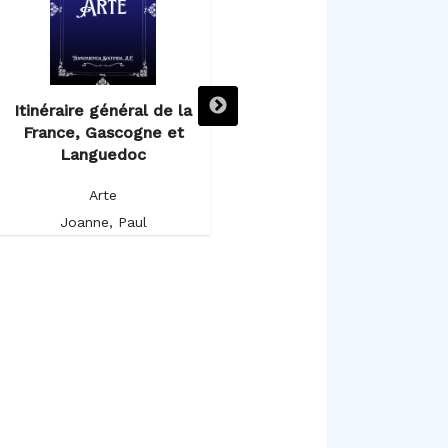
Itinéraire général de la
Itinéraire descriptif,
France, Gascogne et
historique et artistique de
Languedoc
l’Espagne et du Portugal
Arte
Arte
Joanne, Paul
Germond de Lavigne, Alfred