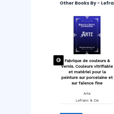
Other Books By - Lefra
La sculptolignie ou l’art de
Fabrique de couleurs &
sculpter facilement le bois
vernis. Couleurs vitrifiable
sans avoir recours ni au
et matériel pour la
tour ni à l’estampage
peinture sur porcelaine et
sur faïence fine
Arte
Arte
Lefranc & Cie
Lefranc & Cie