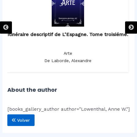
Itinéraire descriptif de L’Espagne. Tome troisiéme.
I
Arte
De Laborde, Alexandre
About the author
[books_gallery_author author="Lowenthal, Anne W."]
Volver