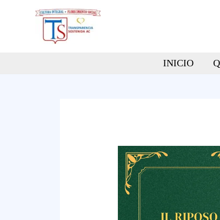
Ir
al
contenido
INICIO
Q