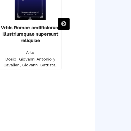
Vrbis Romae aedificiorum
Voyage autour du Salon
illustriumquae supersunt
Carré au Musée du Louvre
reliquiae
Arte
Arte
Gruyer, François-Anatole
Dosio, Giovanni Antonio y
Cavalieri, Giovanni Battista.