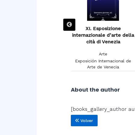
XIIIe Exposition de
XI. Esposizione
Burdeaux 1895
internazionale d’arte della
cità di Venezia
Arte
Arte
Chambon, Charles
Exposición Internacional de
Arte de Venecia
About the author
[books_gallery_author aut
Volver