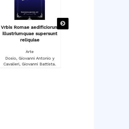
Vrbis Romae aedificiorum
Voyage autour du Salon
illustriumquae supersunt
Carré au Musée du Louvre
reliquiae
Arte
Arte
Gruyer, François-Anatole
Dosio, Giovanni Antonio y
Cavalieri, Giovanni Battista.