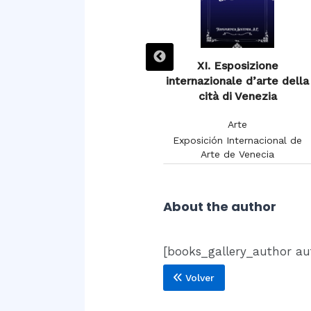
XIIIe Exposition de
XI. Esposizione
Burdeaux 1895
internazionale d’arte della
cità di Venezia
Arte
Arte
Chambon, Charles
Exposición Internacional de
Arte de Venecia
About the author
[books_gallery_author au
Volver