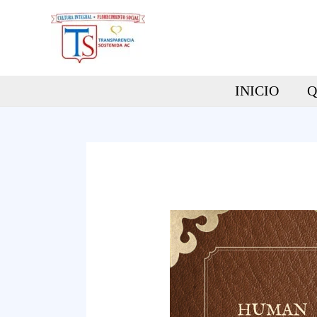
Ir
al
contenido
INICIO
Q