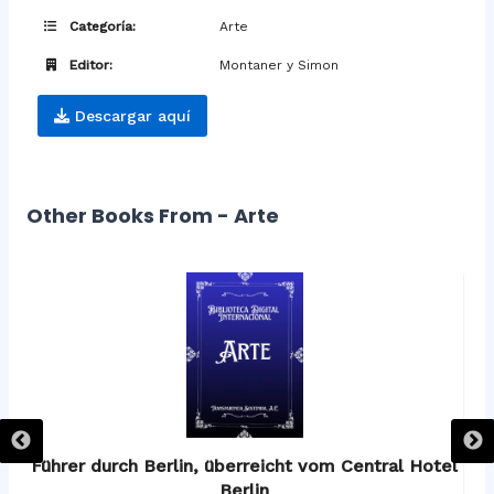
Categoría:
Arte
Editor:
Montaner y Simon
Descargar aquí
Other Books From - Arte
os
Führer durch Berlin, überreicht vom Central Hotel
F
Berlin