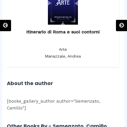
Itinerario di Roma e suoi contorni
It
Arte
Manazzale, Andrea
About the author
[books_gallery_author author="Semenzato,
Camillo"]
Other Books By - Semenzato, Camillo