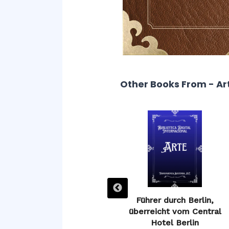
Other Books From - Ar
Guía de Ávila, o descripción
Führer durch Berlin,
de sus monumentos
überreicht vom Central
Hotel Berlin