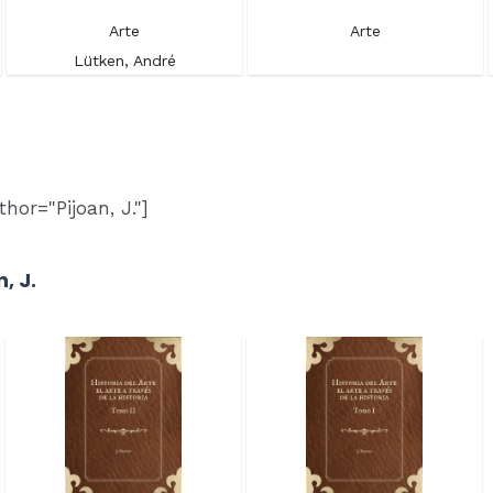
Arte
Arte
Lütken, André
hor="Pijoan, J."]
, J.