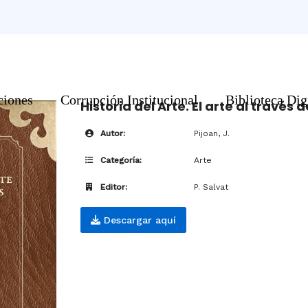
ciones
Corrupción Institucional
Biblioteca Dig
Historia del Arte. El arte al través d
Autor:
Pijoan, J.
Categoría:
Arte
Editor:
P. Salvat
Descargar aquí