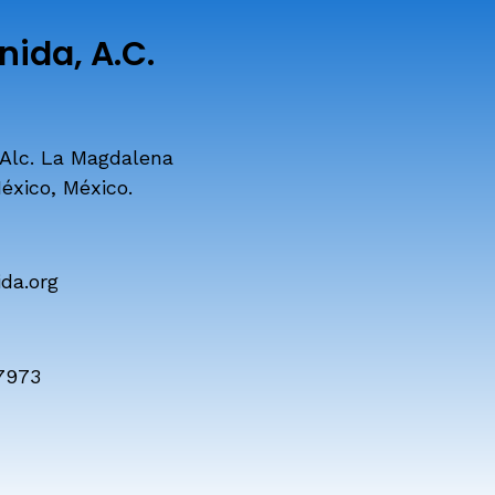
ida, A.C.
 Alc. La Magdalena
éxico, México.
da.org
7973