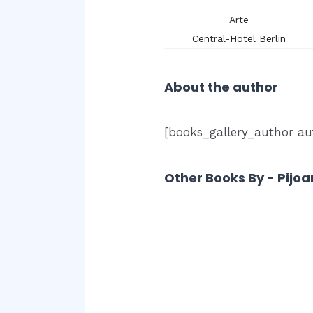
Arte
Arte
Blázquez y Delgado Aguilera,
Antonio.
Central-Hotel Berlin
About the author
[books_gallery_author aut
Other Books By - Pijoan