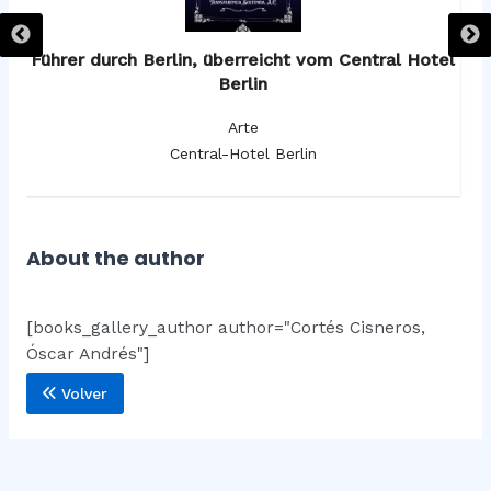
os
Führer durch Berlin, überreicht vom Central Hotel
F
Berlin
Arte
Central-Hotel Berlin
About the author
[books_gallery_author author="Cortés Cisneros,
Óscar Andrés"]
Volver