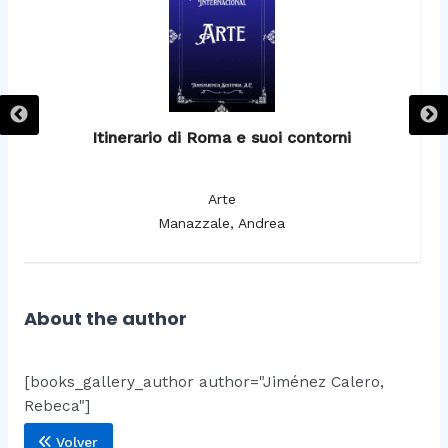
Itinerario di Roma e suoi contorni
It
Arte
Manazzale, Andrea
About the author
[books_gallery_author author="Jiménez Calero,
Rebeca"]
Volver