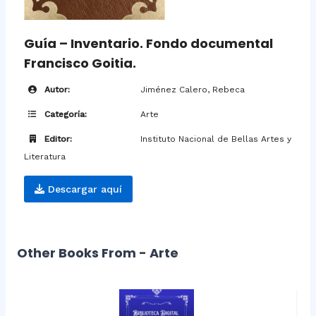
Guía – Inventario. Fondo documental
Francisco Goitia.
Autor:
Jiménez Calero, Rebeca
Categoría:
Arte
Editor:
Instituto Nacional de Bellas Artes y
Literatura
Descargar aquí
Other Books From - Arte