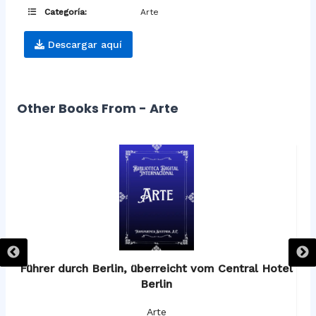
Categoría:
Arte
Descargar aquí
Other Books From - Arte
os
Führer durch Berlin, überreicht vom Central Hotel
F
Berlin
Arte