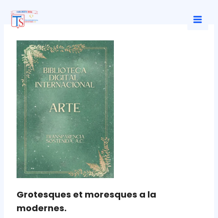
Ir
al
Mai
contenido
Men
Grotesques et moresques a la
modernes.