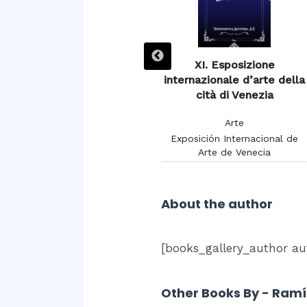
XIIIe Exposition de
XI. Esposizione
Burdeaux 1895
internazionale d’arte della
cità di Venezia
Arte
Arte
Chambon, Charles
Exposición Internacional de
Arte de Venecia
About the author
[books_gallery_author au
Other Books By - Ramí