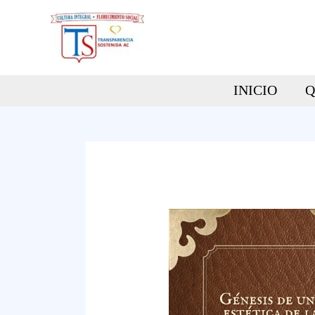
Ir
al
contenido
INICIO
Q