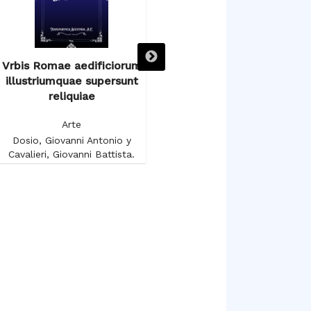
Vrbis Romae aedificiorum
Voyage autour du Salon
illustriumquae supersunt
Carré au Musée du Louvre
reliquiae
Arte
Arte
Gruyer, François-Anatole
Dosio, Giovanni Antonio y
Cavalieri, Giovanni Battista.