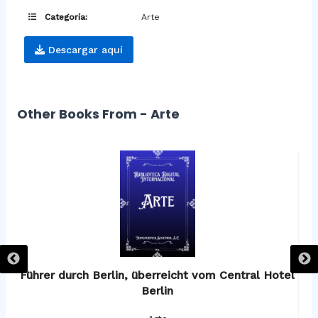
Categoría:
Arte
Descargar aquí
Other Books From - Arte
os
Führer durch Berlin, überreicht vom Central Hotel
F
Berlin