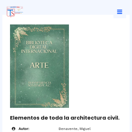
Ir
al
Mai
contenido
Men
Elementos de toda la architectura civil.
Autor:
Benavente, Miguel