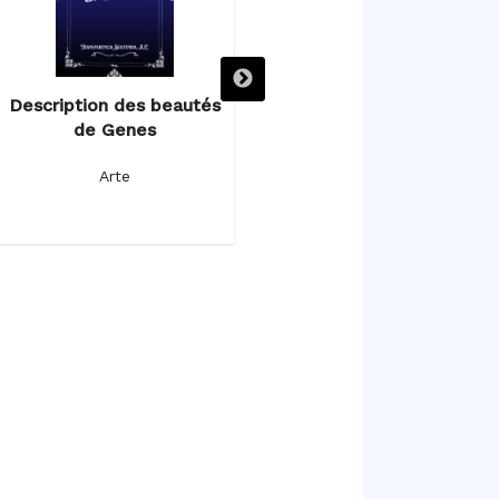
Description des beautés
Description de l’Egypte
de Genes
Arte
Arte
Tofiño de San Miguel, Vicente
T