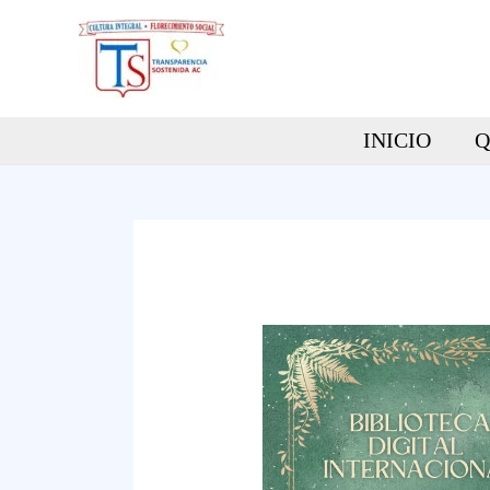
Ir
al
contenido
INICIO
Q