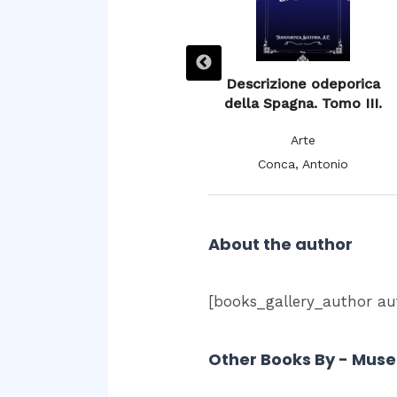
Descrizione odeporica
Descrizione odeporica
,
della Spagna. Tomo IV.
della Spagna. Tomo III.
Arte
Arte
Conca, Antonio
Conca, Antonio
About the author
[books_gallery_author au
Other Books By - Muse