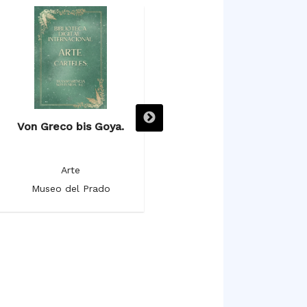
Von Greco bis Goya.
Vistas monumentales de
ciudades españolas. El
pintor romántico Genaro
Arte
Pérez Villaamil.
Museo del Prado
Arte
Museo del Prado