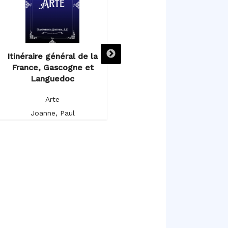
Itinéraire général de la
Itinéraire descriptif,
France, Gascogne et
historique et artistique de
Languedoc
l’Espagne et du Portugal
Arte
Arte
Joanne, Paul
Germond de Lavigne, Alfred