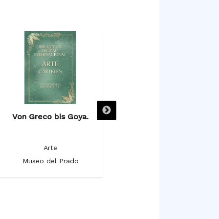
Von Greco bis Goya.
Vistas monumentales de
ciudades españolas. El
pintor romántico Genaro
Arte
Pérez Villaamil.
Museo del Prado
Arte
Museo del Prado