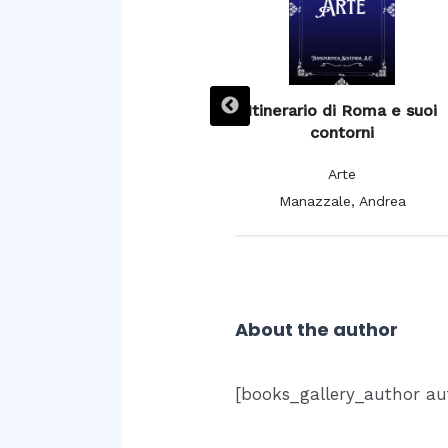
L’ Espagne pittoresque,
Itinerario di Roma e suoi
artistique et monumentale,
contorni
moeurs, usages et
Arte
costumes
Manazzale, Andrea
Arte
De Cuendias, Manuel; De
Féréal, V.
About the author
[books_gallery_author au