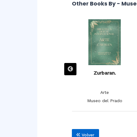
Other Books By - Muse
Zurbarán. Las doce tribus
Zurbaran.
de Israel.
Arte
Arte
Museo del Prado
Museo del Prado
Volver