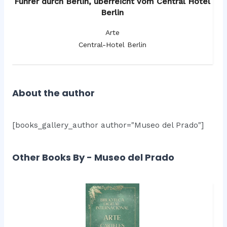
os
Führer durch Berlin, überreicht vom Central Hotel
F
Berlin
Arte
Central-Hotel Berlin
About the author
[books_gallery_author author="Museo del Prado"]
Other Books By - Museo del Prado