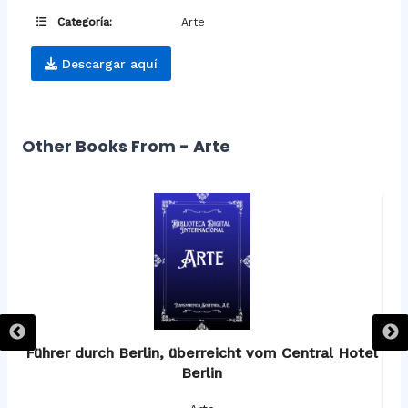
Categoría:
Arte
Descargar aquí
Other Books From - Arte
os
Führer durch Berlin, überreicht vom Central Hotel
F
Berlin