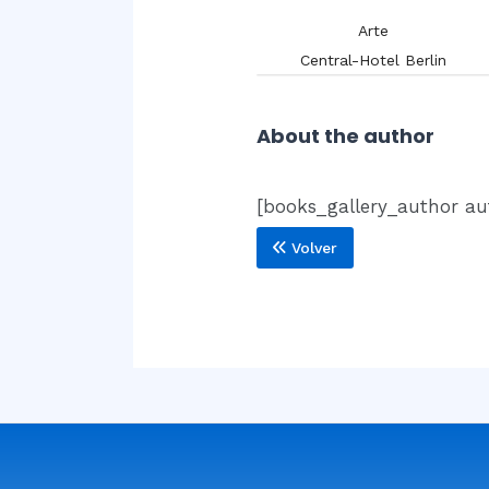
Arte
Arte
Blázquez y Delgado Aguilera,
Antonio.
Central-Hotel Berlin
About the author
[books_gallery_author au
Volver