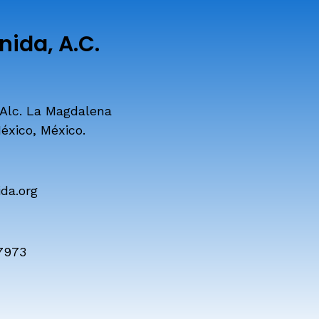
ida, A.C.
 Alc. La Magdalena
éxico, México.
da.org
7973