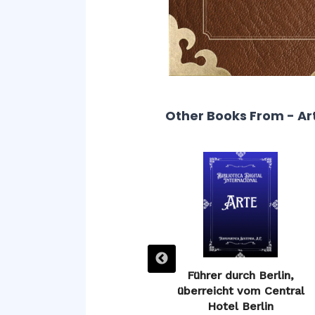
Other Books From - Ar
Guía de Ávila, o descripción
Führer durch Berlin,
de sus monumentos
überreicht vom Central
Hotel Berlin