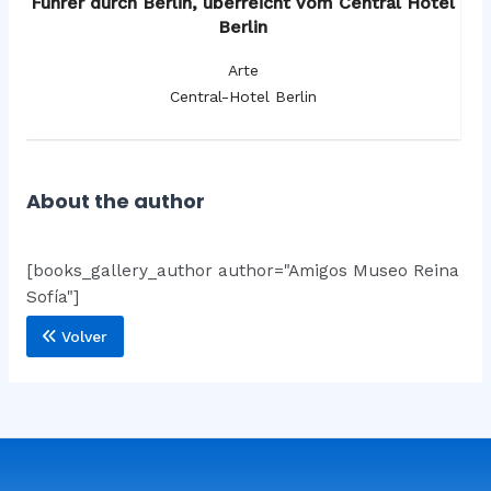
os
Führer durch Berlin, überreicht vom Central Hotel
F
Berlin
Arte
Central-Hotel Berlin
About the author
[books_gallery_author author="Amigos Museo Reina
Sofía"]
Volver