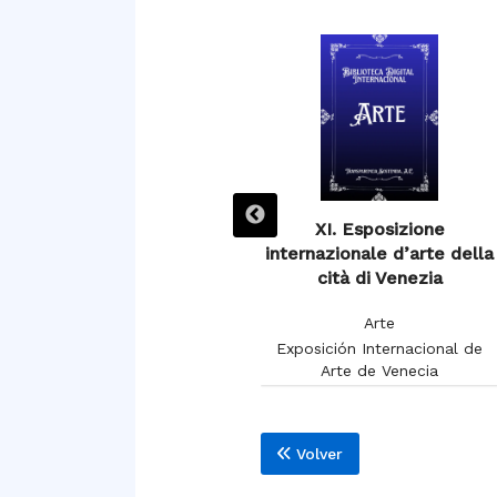
XIIIe Exposition de
XI. Esposizione
Burdeaux 1895
internazionale d’arte della
cità di Venezia
Arte
Arte
Chambon, Charles
Exposición Internacional de
Arte de Venecia
Volver