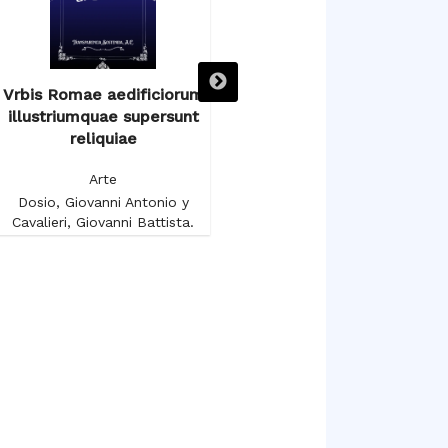
Vrbis Romae aedificiorum
Voyage autour du Salon
illustriumquae supersunt
Carré au Musée du Louvre
reliquiae
Arte
Arte
Gruyer, François-Anatole
Dosio, Giovanni Antonio y
Cavalieri, Giovanni Battista.