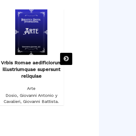
Vrbis Romae aedificiorum
Voyage autour du Salon
illustriumquae supersunt
Carré au Musée du Louvre
reliquiae
Arte
Arte
Gruyer, François-Anatole
Dosio, Giovanni Antonio y
Cavalieri, Giovanni Battista.