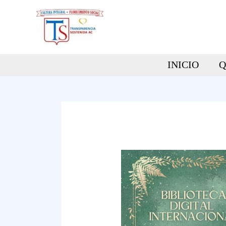
Ir
al
contenido
INICIO
Q