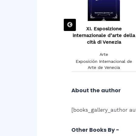
XIIIe Exposition de
XI. Esposizione
Burdeaux 1895
internazionale d’arte della
cità di Venezia
Arte
Arte
Chambon, Charles
Exposición Internacional de
Arte de Venecia
About the author
[books_gallery_author au
Other Books By -