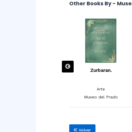
Other Books By - Muse
Zurbarán. Las doce tribus
Zurbaran.
de Israel.
Arte
Arte
Museo del Prado
Museo del Prado
Volver