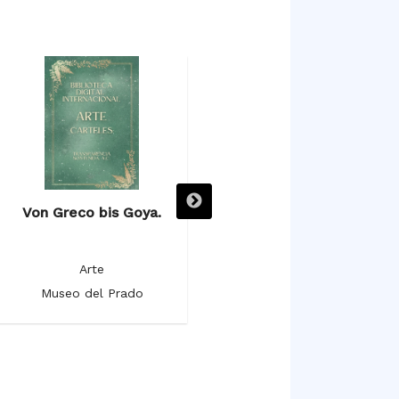
Von Greco bis Goya.
Vistas monumentales de
ciudades españolas. El
pintor romántico Genaro
Arte
Pérez Villaamil.
Museo del Prado
Arte
Museo del Prado