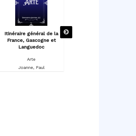
Itinéraire général de la
Itinéraire descriptif,
France, Gascogne et
historique et artistique de
Languedoc
l’Espagne et du Portugal
Arte
Arte
Joanne, Paul
Germond de Lavigne, Alfred