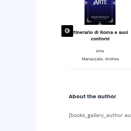
L’ Espagne pittoresque,
Itinerario di Roma e suoi
artistique et monumentale,
contorni
moeurs, usages et
Arte
costumes
Manazzale, Andrea
Arte
De Cuendias, Manuel; De
Féréal, V.
About the author
[books_gallery_author au