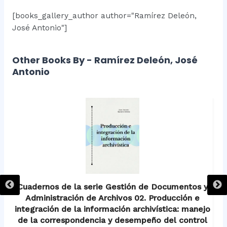
[books_gallery_author author="Ramírez Deleón,
José Antonio"]
Other Books By - Ramírez Deleón, José
Antonio
 y
Cuadernos de la serie Gestión de Documentos y
C
ra
Administración de Archivos 02. Producción e
A
integración de la información archivística: manejo
 e
de la correspondencia y desempeño del control