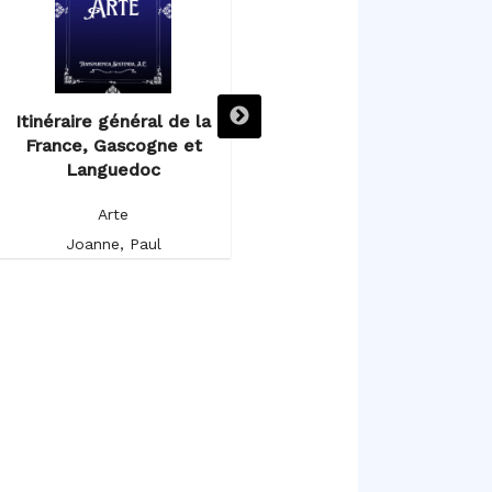
Itinéraire général de la
Itinéraire descriptif,
France, Gascogne et
historique et artistique de
Languedoc
l’Espagne et du Portugal
Arte
Arte
Joanne, Paul
Germond de Lavigne, Alfred