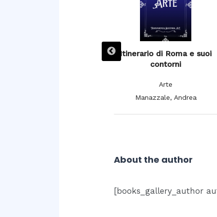
L’ Espagne pittoresque,
Itinerario di Roma e suoi
artistique et monumentale,
contorni
moeurs, usages et
Arte
costumes
Manazzale, Andrea
Arte
De Cuendias, Manuel; De
Féréal, V.
About the author
[books_gallery_author au