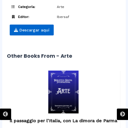
Categoría:
Arte
Editor:
Ibersaf
Descargar aquí
Other Books From - Arte
Il passaggio per l’Italia, con La dimora de Parma
c