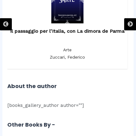
Il passaggio per l’Italia, con La dimora de Parma
c
Arte
Zuccari, Federico
About the author
[books_gallery_author author=""]
Other Books By -