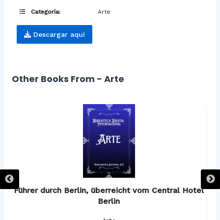
Categoría:
Arte
Descargar aquí
Other Books From - Arte
os
Führer durch Berlin, überreicht vom Central Hotel
F
Berlin