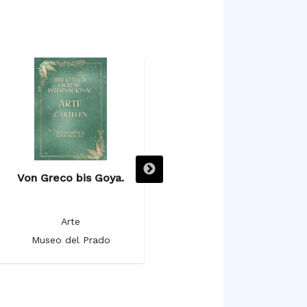
Von Greco bis Goya.
Vistas monumentales de
ciudades españolas. El
pintor romántico Genaro
Arte
Pérez Villaamil.
Museo del Prado
Arte
Museo del Prado