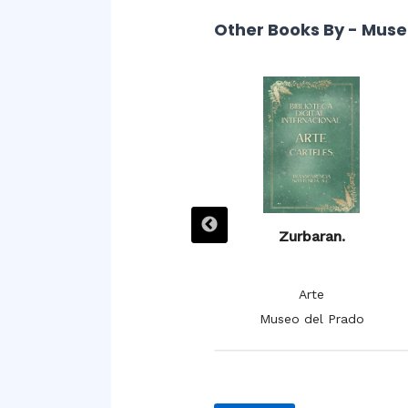
Other Books By - Muse
Zurbarán. Las doce tribus
Zurbaran.
de Israel.
Arte
Arte
Museo del Prado
Museo del Prado