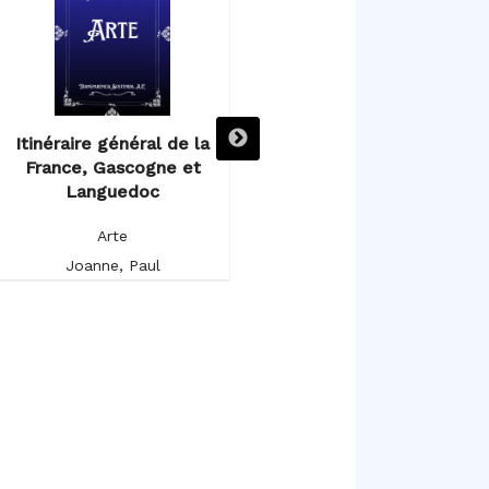
Itinéraire général de la
Itinéraire descriptif,
France, Gascogne et
historique et artistique de
Languedoc
l’Espagne et du Portugal
Arte
Arte
Joanne, Paul
Germond de Lavigne, Alfred