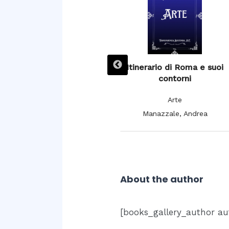
L’ Espagne pittoresque,
Itinerario di Roma e suoi
artistique et monumentale,
contorni
moeurs, usages et
Arte
costumes
Manazzale, Andrea
Arte
De Cuendias, Manuel; De
Féréal, V.
About the author
[books_gallery_author au