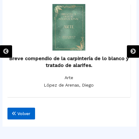
 y
Breve compendio de la carpintería de lo blanco y
Br
tratado de alarifes.
Arte
López de Arenas, Diego
Volver