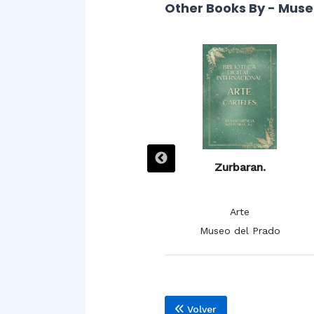
Other Books By - Muse
Zurbarán. Las doce tribus
Zurbaran.
de Israel.
Arte
Arte
Museo del Prado
Museo del Prado
Volver