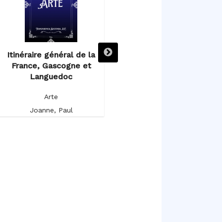
Itinéraire général de la
Itinéraire descriptif,
France, Gascogne et
historique et artistique de
Languedoc
l’Espagne et du Portugal
Arte
Arte
Joanne, Paul
Germond de Lavigne, Alfred