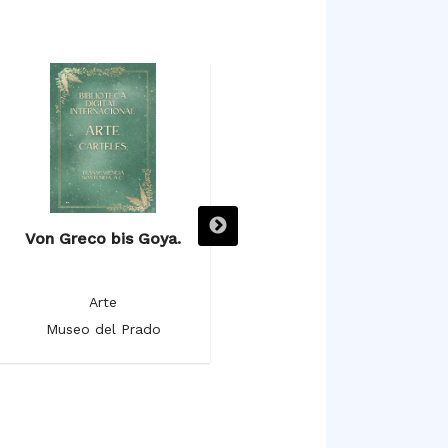
Von Greco bis Goya.
Vistas monumentales de
ciudades españolas. El
pintor romántico Genaro
Arte
Pérez Villaamil.
Museo del Prado
Arte
Museo del Prado