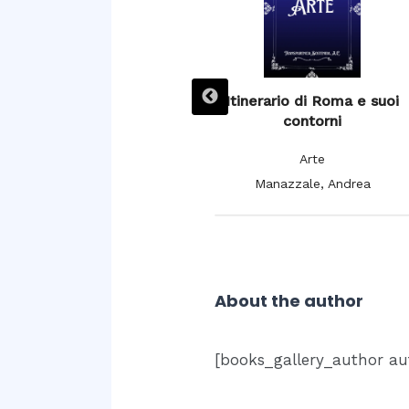
L’ Espagne pittoresque,
Itinerario di Roma e suoi
artistique et monumentale,
contorni
moeurs, usages et
Arte
costumes
Manazzale, Andrea
Arte
De Cuendias, Manuel; De
Féréal, V.
About the author
[books_gallery_author au