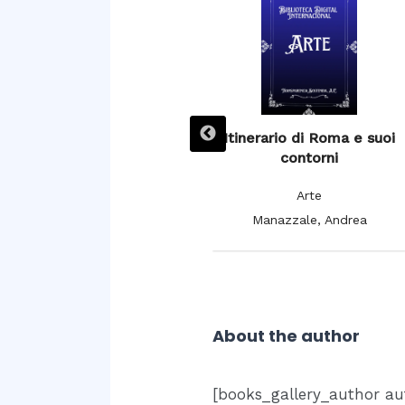
L’ Espagne pittoresque,
Itinerario di Roma e suoi
artistique et monumentale,
contorni
moeurs, usages et
Arte
costumes
Manazzale, Andrea
Arte
De Cuendias, Manuel; De
Féréal, V.
About the author
[books_gallery_author au