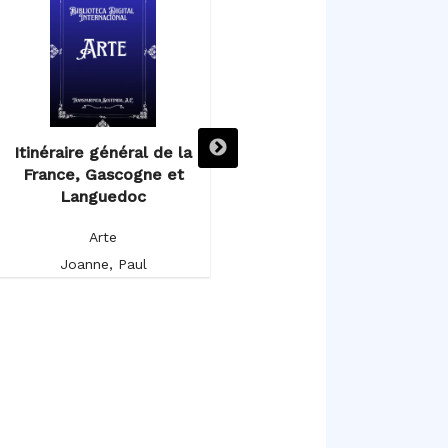
Itinéraire général de la
Itinéraire descriptif,
France, Gascogne et
historique et artistique de
Languedoc
l’Espagne et du Portugal
Arte
Arte
Joanne, Paul
Germond de Lavigne, Alfred